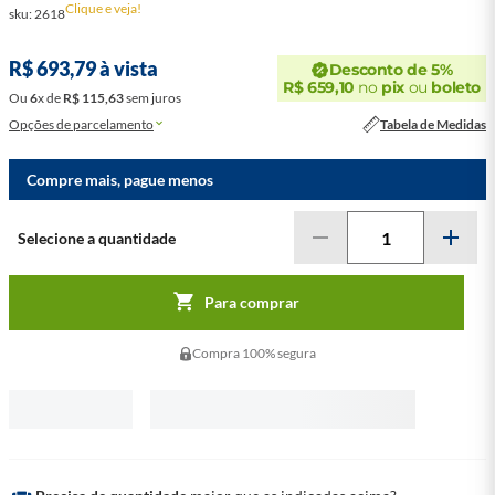
Clique e veja!
sku
:
2618
R$
693
,
79
à vista
Desconto de 5%
R$
659
,
10
no
pix
ou
boleto
Ou
6
x
de
R$
115
,
63
sem juros
Opções de parcelamento
Tabela de Medidas
Compre mais, pague menos
Para comprar
Compra 100% segura