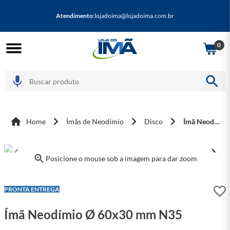
Atendimento
:
lojadoima@lojadoima.com.br
0
Home
Ímãs de Neodímio
Disco
Ímã Neodímio Ø 60x30 mm N35
Posicione o mouse sob a imagem para dar zoom
LEVE + PAGUE -
PRONTA ENTREGA
Ímã Neodímio Ø 60x30 mm N35