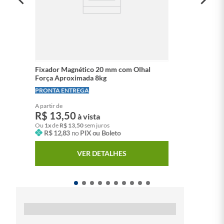
Fixador Magnético 20 mm com Olhal
Força Aproximada 8kg
LEVE + PAGUE -
PRONTA ENTREGA
A partir de
R$
13
,
50
à vista
Ou
1
x
de
R$
13
,
50
sem juros
R$
12
,
83
no
PIX ou Boleto
VER DETALHES