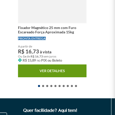
Fixador Magnético 25 mm com Furo
Escareado Força Aproximada 15kg
LEVE + PAGUE -
PRONTA ENTREGA
A partir de
R$
16
,
73
à vista
Ou
1
x
de
R$
16
,
73
sem juros
R$
15
,
89
no
PIX ou Boleto
VER DETALHES