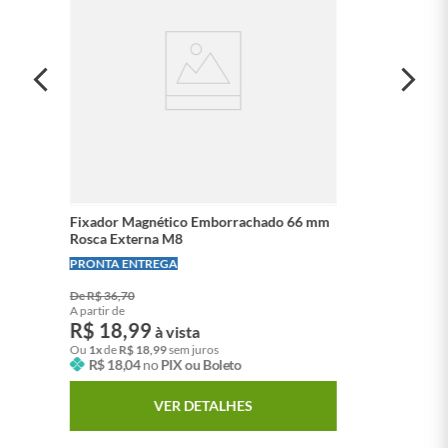
Fixador Magnético Emborrachado 66 mm
Rosca Externa M8
LEVE + PAGUE -
PRONTA ENTREGA
De
R$
36
,
70
A partir de
R$
18
,
99
à vista
Ou
1
x
de
R$
18
,
99
sem juros
R$
18
,
04
no
PIX ou Boleto
VER DETALHES