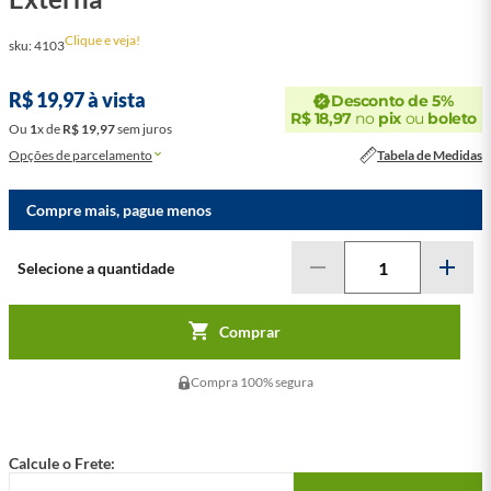
Clique e veja!
sku
:
4103
R$
19
,
97
à vista
Desconto de 5%
R$
18
,
97
no
pix
ou
boleto
Ou
1
x
de
R$
19
,
97
sem juros
Opções de parcelamento
Tabela de Medidas
Compre mais, pague menos
Comprar
Compra 100% segura
Calcule o Frete: