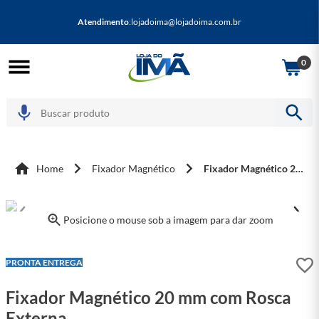
Atendimento
:
lojadoima@lojadoima.com.br
0
Home
Fixador Magnético
Fixador Magnético 20 mm com Rosca Externa
Posicione o mouse sob a imagem para dar zoom
LEVE + PAGUE -
PRONTA ENTREGA
Fixador Magnético 20 mm com Rosca
Externa