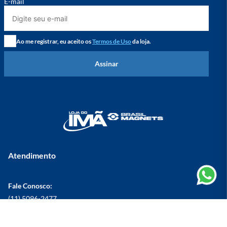
E-mail
Ao me registrar, eu aceito os
Termos de Uso
da loja.
Assinar
Atendimento
Fale Conosco:
(11) 5096-2477
lojadoima@lojadoima.com.br
Horário de Atendimento: