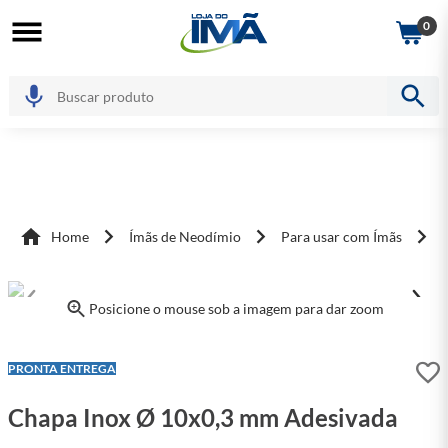
0
Home
Ímãs de Neodímio
Para usar com Ímãs
Posicione o mouse sob a imagem para dar zoom
LEVE + PAGUE -
PRONTA ENTREGA
Chapa Inox Ø 10x0,3 mm Adesivada