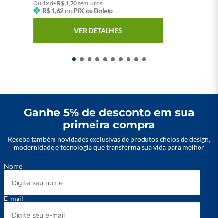
Ou
1
x
de
R$
1
,
70
sem juros
R$
1
,
62
no
PIX ou Boleto
VER DETALHES
Ganhe 5% de desconto em sua
primeira compra
Receba também novidades exclusivas de produtos cheios de design,
modernidade e tecnologia que transforma sua vida para melhor
Nome
E-mail