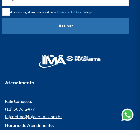
Ao me registrar, eu aceito os
Termos de Uso
da loja.
Assinar
Atendimento
Fale Conosco:
(11) 5096-2477
lojadoima@lojadoima.com.br
Horário de Atendimento:
Seg. à Sex das 8h às 17h