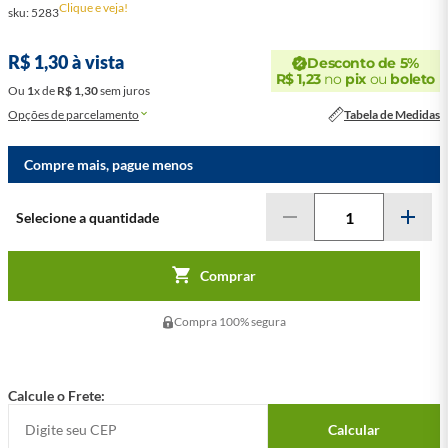
Clique e veja!
sku
:
5283
Desconto de 5%
R$
1
,
30
à vista
R$
1
,
23
no
pix
ou
boleto
Ou
1
x
de
R$
1
,
30
sem juros
Opções de parcelamento
Tabela de Medidas
Compre mais, pague menos
Comprar
Compra 100% segura
Calcule o Frete:
Calcular