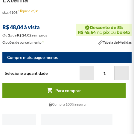
Clique e veja!
sku
:
4108
R$
48
,
04
à vista
Desconto de 5%
R$
45
,
64
no
pix
ou
boleto
Ou
2
x
de
R$
24
,
02
sem juros
Opções de parcelamento
Tabela de Medidas
Compre mais, pague menos
Para comprar
Compra 100% segura