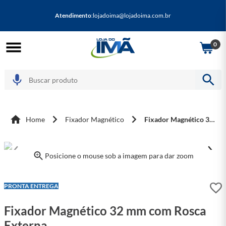
Atendimento
:
lojadoima@lojadoima.com.br
0
Home
Fixador Magnético
Fixador Magnético 32 mm com Rosca Externa
Posicione o mouse sob a imagem para dar zoom
LEVE + PAGUE -
PRONTA ENTREGA
Fixador Magnético 32 mm com Rosca
Externa