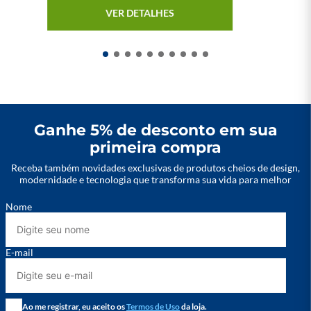
atentar aos seguintes indicadores:

VER DETALHES
•	Espessura da chapa onde irá fixar o ímã de neodímio, 
quanto maior a espessura melhor será a fixação;

•	Material do local onde o ímã será fixado;

•	Direção que a força está sendo aplicada. Lembrando que 
existe também a força da gravidade;

•	Observar a distância entre o ímã a chapa. Tudo que ficar 
nesse gap vai prejudicar na capacidade magnética do ímã de 
neodímio;

Ganhe 5% de desconto em sua
•	Quanto maior for a área de contato do ímã, mais forte 
primeira compra
ele será.
Receba também novidades exclusivas de produtos cheios de design,
modernidade e tecnologia que transforma sua vida para melhor
Nome
E-mail
Ao me registrar, eu aceito os
Termos de Uso
da loja.