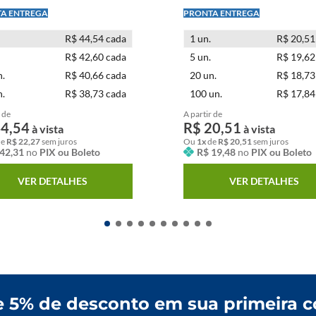
 PAGUE -
LEVE + PAGUE -
R$ 44,54 cada
1
un.
R$ 20,51
R$ 42,60 cada
5
un.
R$ 19,62
.
R$ 40,66 cada
20
un.
R$ 18,73
.
R$ 38,73 cada
100
un.
R$ 17,84
 de
A partir de
44
,
54
R$
20
,
51
à vista
à vista
de
R$
22
,
27
sem juros
Ou
1
x
de
R$
20
,
51
sem juros
42
,
31
no
PIX ou Boleto
R$
19
,
48
no
PIX ou Boleto
VER DETALHES
VER DETALHES
 5% de desconto em sua primeira 