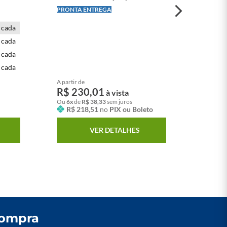
200kg
PRONTA ENTREGA
LEVE 
 cada
1
un
 cada
5
un
 cada
10
u
 cada
20
u
A partir de
A parti
R$
230
,
01
R$
à vista
Ou
6
x
de
R$
38
,
33
sem juros
Ou
1
x
R$
218
,
51
no
PIX ou Boleto
R$
VER DETALHES
compra