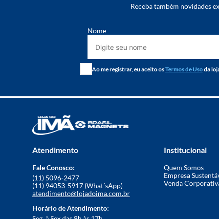
Receba também novidades exc
Nome
Ao me registrar, eu aceito os
Termos de Uso
da loj
Atendimento
Institucional
Fale Conosco:
Quem Somos
Empresa Sustentá
(11) 5096-2477
Venda Corporativ
(11) 94053-5917 (What´sApp)
atendimento@lojadoima.com.br
Horário de Atendimento:
Seg. à Sex das 8h às 17h