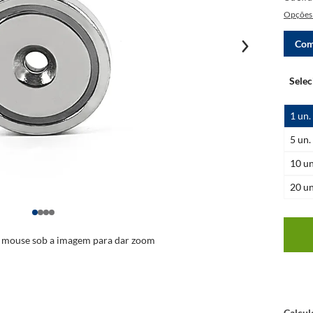
Opções 
Com
1
un.
5
un.
10
un
20
un
o mouse sob a imagem para dar zoom
Calcul