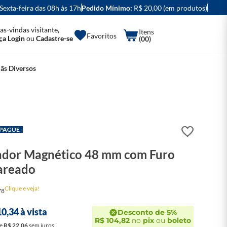
 Sexta-feira das 08h às 17h
Pedido Mínimo:
R$ 20,00 (em produtos)
as-vindas visitante,
Favoritos
ça Login
ou
Cadastre-se
(00)
ãs Diversos
 PAGUE -
ador Magnético 48 mm com Furo
areado
Clique e veja!
78
10
,
34
à vista
Desconto de 5%
R$
104
,
82
no
pix
ou
boleto
e
R$
22
,
06
sem juros