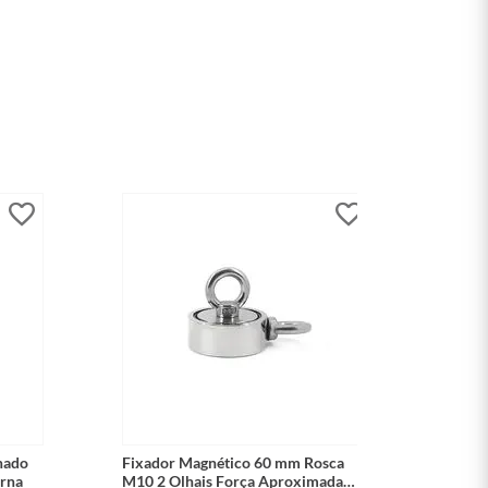
hado
Fixador Magnético 60 mm Rosca
Fixad
terna
M10 2 Olhais Força Aproximada
22 m