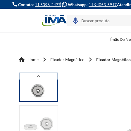
Contato
:
11 5096-2477
Whatsapp
:
11 94053-5917
Atendi
Ímãs De N
Home
Fixador Magnético
Fixador Magnético