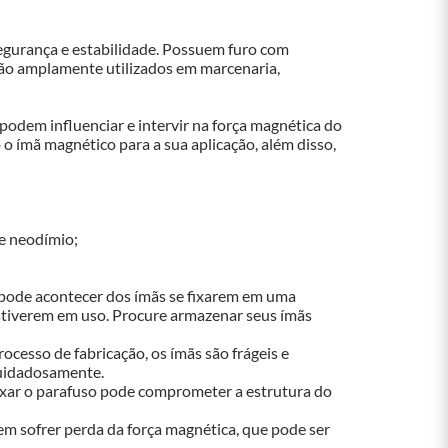
egurança e estabilidade. Possuem furo com 
ão amplamente utilizados em marcenaria, 
odem influenciar e intervir na força magnética do 
 o ímã magnético para a sua aplicação, além disso, 
de neodímio;
pode acontecer dos ímãs se fixarem em uma 
stiverem em uso. Procure armazenar seus ímãs 
cesso de fabricação, os ímãs são frágeis e 
cuidadosamente. 
fixar o parafuso pode comprometer a estrutura do 
 sofrer perda da força magnética, que pode ser 