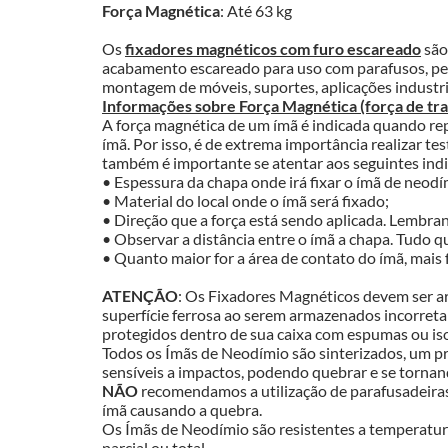
Força Magnética
: Até 63 kg
Os 
fixadores magnéticos com furo escareado
 sã
acabamento escareado para uso com parafusos, per
montagem de móveis, suportes, aplicações industria
Informações sobre Força Magnética (força de traç
A força magnética de um ímã é indicada quando repl
ímã. Por isso, é de extrema importância realizar tes
também é importante se atentar aos seguintes ind
• Espessura da chapa onde irá fixar o ímã de neodí
• Material do local onde o ímã será fixado;
• Direção que a força está sendo aplicada. Lembra
• Observar a distância entre o ímã a chapa. Tudo q
• Quanto maior for a área de contato do ímã, mais f
ATENÇÃO
: Os Fixadores Magnéticos devem ser a
superfície ferrosa ao serem armazenados incorreta
protegidos dentro de sua caixa com espumas ou is
Todos os Ímãs de Neodímio são sinterizados, um pro
sensíveis a impactos, podendo quebrar e se tornan
NÃO
 recomendamos a utilização de parafusadeiras
ímã causando a quebra.
Os Ímãs de Neodímio são resistentes a temperatur
parcial ou total.