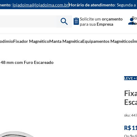
mento
:
lojadoima@lojadoima.com.br
Horário de atendimento
: Segunda a
Bo
Solicite um
orçamento
Fa
para sua
Empresa
eodímio
Fixador Magnético
Manta Magnética
Equipamentos Magnéticos
Ím
 48 mm com Furo Escareado
LEVE +
Fix
Esc
sku
:
44
R$
1
Ou
5
x
d