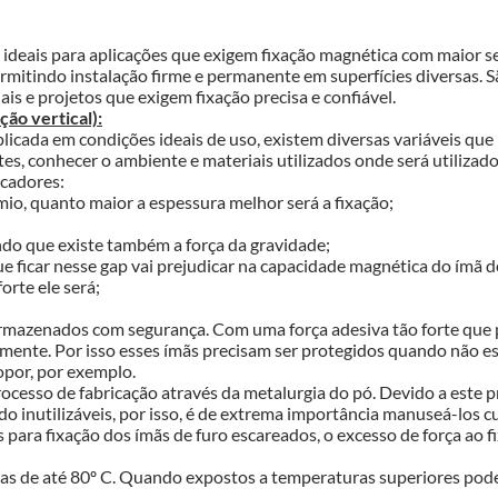
o ideais para aplicações que exigem fixação magnética com maior s
mitindo instalação firme e permanente em superfícies diversas. S
is e projetos que exigem fixação precisa e confiável.
ão vertical):
icada em condições ideais de uso, existem diversas variáveis que p
tes, conhecer o ambiente e materiais utilizados onde será utilizado
icadores:
mio, quanto maior a espessura melhor será a fixação;
ndo que existe também a força da gravidade;
ue ficar nesse gap vai prejudicar na capacidade magnética do ímã 
orte ele será;
rmazenados com segurança. Com uma força adesiva tão forte que 
mente. Por isso esses ímãs precisam ser protegidos quando não e
opor, por exemplo.
cesso de fabricação através da metalurgia do pó. Devido a este pro
do inutilizáveis, por isso, é de extrema importância manuseá-los 
 para fixação dos ímãs de furo escareados, o excesso de força ao 
as de até 80º C. Quando expostos a temperaturas superiores podem