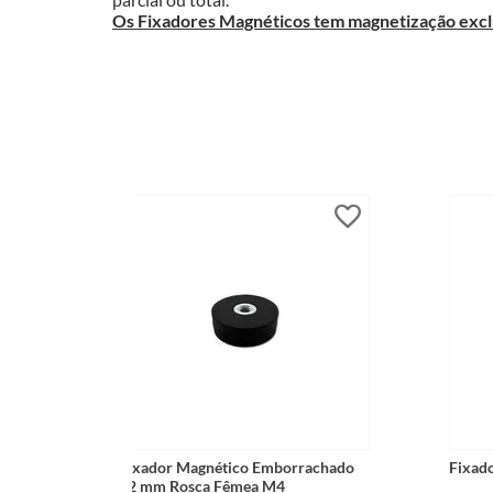
Os Fixadores Magnéticos tem magnetização exclu
 Furo
Fixador Magnético Emborrachado
Fixad
95kg
22 mm Rosca Fêmea M4