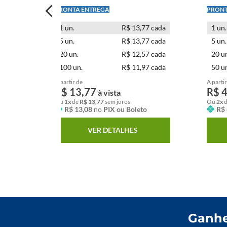
LEVE + PAGUE -
LEVE +
nível
1
un.
R$ 13,77 cada
1
un.
nível
5
un.
R$ 13,77 cada
5
un.
nível
20
un.
R$ 12,57 cada
20
un
nível
100
un.
R$ 11,97 cada
50
un
A partir de
A partir
R$
13
,
77
R$
à vista
Ou
1
x
de
R$
13
,
77
sem juros
Ou
2
x
R$
13
,
08
no
PIX ou Boleto
R$
VER DETALHES
Ganhe