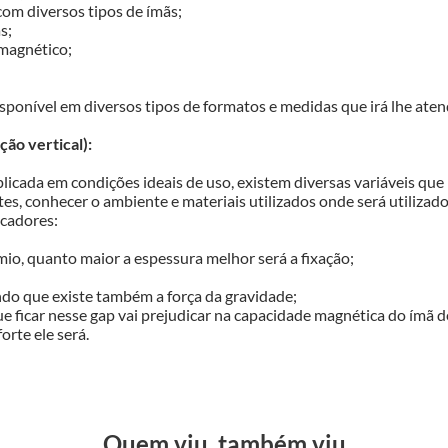
om diversos tipos de ímãs;

;

agnético;

ponível em diversos tipos de formatos e medidas que irá lhe atend
ão vertical):
icada em condições ideais de uso, existem diversas variáveis que p
tes, conhecer o ambiente e materiais utilizados onde será utilizado
cadores:

mio, quanto maior a espessura melhor será a fixação;

do que existe também a força da gravidade;

ue ficar nesse gap vai prejudicar na capacidade magnética do ímã d
orte ele será.
Quem viu, também viu