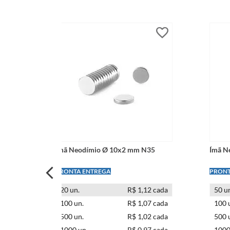
N35
Ímã Neodímio Ø 10x2 mm N35
Ímã N
LEVE + PAGUE -
LEVE +
ível
20
un.
R$ 1,12 cada
50
un
ível
100
un.
R$ 1,07 cada
100
ível
500
un.
R$ 1,02 cada
500
ível
1000
un.
R$ 0,97 cada
100