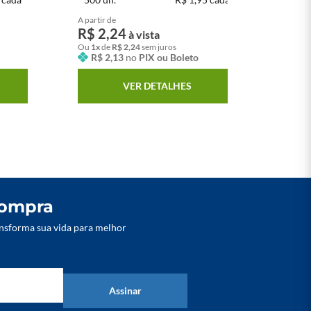
A partir de
A p
R$
2
,
24
R
à vista
Ou
1
x
de
R$
2
,
24
sem juros
O
R$
2
,
13
no
PIX ou Boleto
VER DETALHES
compra
nsforma sua vida para melhor
Assinar