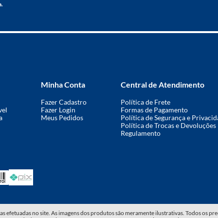
a.
Minha Conta
Central de Atendimento
Fazer Cadastro
Política de Frete
vel
Fazer Login
Formas de Pagamento
a
Meus Pedidos
Política de Segurança e Privaci
Política de Trocas e Devoluções
Regulamento
efetuadas no site. As imagens dos produtos são meramente ilustrativas. Todos os preço