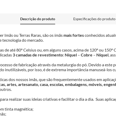
Descrição do produto
Especificações do produto
 Imãs ou Terras Raras, são os ímãs 
mais fortes
 conhecidos atual
e tecnologia do mercado.

s de até 80º Celsius ou, em alguns casos, acima de 120º ou 150º C
licadas 
3 camadas de revestimento
: 
Níquel
 – 
Cobre
 – 
Níquel
, as
cesso de fabricação através da metalurgia do pó. Devido a este pro
o inutilizáveis, por isso, é de extrema importância manuseá-los 
ísticas dos nossos imãs, que são frequentemente usados em aplicaçõ
as, artes, artesanato, casa, escolas, embalagens, móveis, engenh
outros.

 realizar suas ideias criativas e facilitar o dia a dia.  Suas aplic
m tinta magnética;

ãs;
