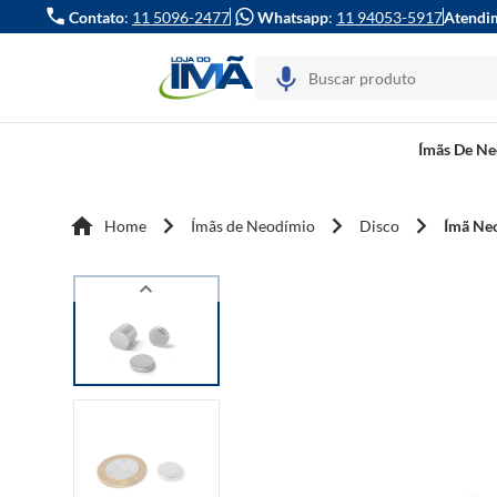
Contato
:
11 5096-2477
Whatsapp
:
11 94053-5917
Atendi
Ímãs De N
Home
Ímãs de Neodímio
Disco
Ímã Ne