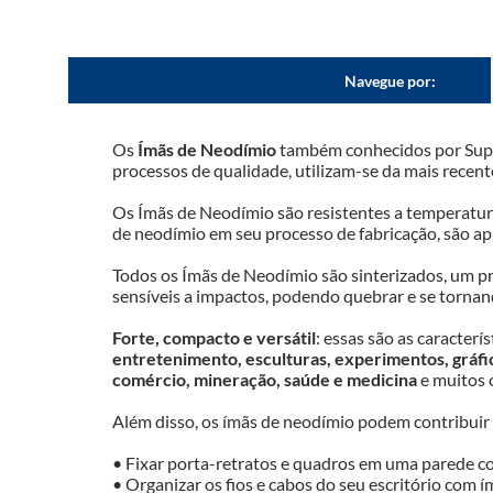
Navegue por:
Os 
Ímãs de Neodímio
 também conhecidos por Super
processos de qualidade, utilizam-se da mais recent
Os Ímãs de Neodímio são resistentes a temperatura
de neodímio em seu processo de fabricação, são ap
Todos os Ímãs de Neodímio são sinterizados, um pro
sensíveis a impactos, podendo quebrar e se tornand
Forte, compacto e versátil
: essas são as caracter
entretenimento, esculturas, experimentos, gráfic
comércio, mineração, saúde e medicina
 e muitos 
Além disso, os ímãs de neodímio podem contribuir para
• Fixar porta-retratos e quadros em uma parede co
• Organizar os fios e cabos do seu escritório com ím