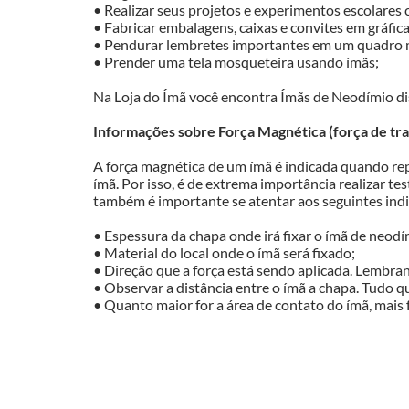
• Realizar seus projetos e experimentos escolares c
• Fabricar embalagens, caixas e convites em gráficas
• Pendurar lembretes importantes em um quadro m
• Prender uma tela mosqueteira usando ímãs;

Na Loja do Ímã você encontra Ímãs de Neodímio dis
Informações sobre Força Magnética (força de traç
A força magnética de um ímã é indicada quando repl
ímã. Por isso, é de extrema importância realizar tes
também é importante se atentar aos seguintes indi
• Espessura da chapa onde irá fixar o ímã de neodí
• Material do local onde o ímã será fixado;

• Direção que a força está sendo aplicada. Lembran
• Observar a distância entre o ímã a chapa. Tudo q
• Quanto maior for a área de contato do ímã, mais f