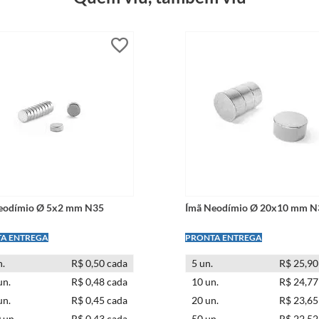
eodímio Ø 5x2 mm N35
Ímã Neodímio Ø 20x10 mm N
 PAGUE -
LEVE + PAGUE -
.
R$ 0,50 cada
5
un.
R$ 25,90
un.
R$ 0,48 cada
10
un.
R$ 24,77
un.
R$ 0,45 cada
20
un.
R$ 23,65
0
un.
R$ 0,43 cada
50
un.
R$ 22,52