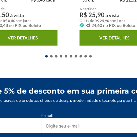
 de
A partir de
0
,
50
R$
25
,
90
à vista
à vista
de
R$
0
,
50
sem juros
Ou
1
x
de
R$
25
,
90
sem juros
0
,
48
no
PIX ou Boleto
R$
24
,
60
no
PIX ou Boleto
VER DETALHES
VER DETALHES
 5% de desconto em sua primeira 
lusivas de produtos cheios de design, modernidade e tecnologia que tra
E-mail