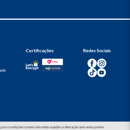
Certificações
Redes Sociais
dade
s e condições comerciais estão sujeitos a alteração sem aviso prévio.