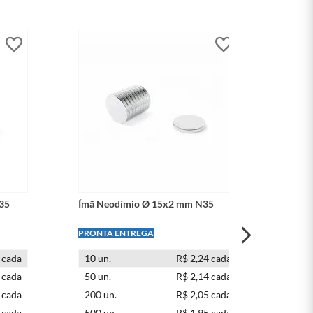
35
Ímã Neodímio Ø 15x2 mm N35
Ím
LEVE + PAGUE -
LE
 cada
10
un.
R$ 2,24 cada
 cada
50
un.
R$ 2,14 cada
 cada
200
un.
R$ 2,05 cada
 cada
500
un.
R$ 1,95 cada