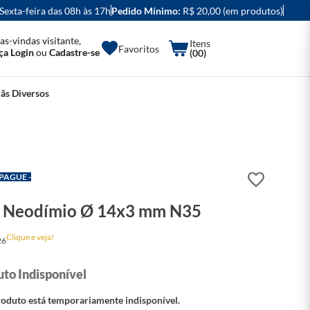
 Sexta-feira das 08h às 17h
Pedido Mínimo:
R$ 20,00 (em produtos)
as-vindas visitante,
Favoritos
ça Login
ou
Cadastre-se
(00)
ãs Diversos
 PAGUE -
 Neodímio Ø 14x3 mm N35
Clique e veja!
26
roduto está temporariamente indisponível.