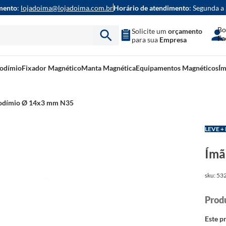
mento
:
lojadoima@lojadoima.com.br
Horário de atendimento
: Segunda a
Bo
Solicite um
orçamento
Fa
para sua
Empresa
eodímio
Fixador Magnético
Manta Magnética
Equipamentos Magnéticos
Ím
odímio Ø 14x3 mm N35
LEVE +
Ímã
sku
:
53
Este p