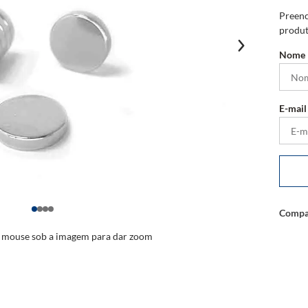
Preenc
produt
o mouse sob a imagem para dar zoom