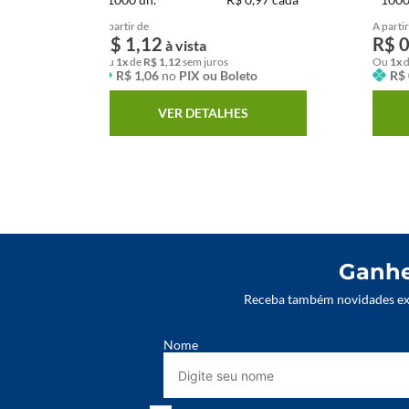
A partir de
A partir
R$
1
,
12
R$
à vista
Ou
1
x
de
R$
1
,
12
sem juros
Ou
1
x
R$
1
,
06
no
PIX ou Boleto
R$
VER DETALHES
r
Ganhe
Receba também novidades exc
Nome