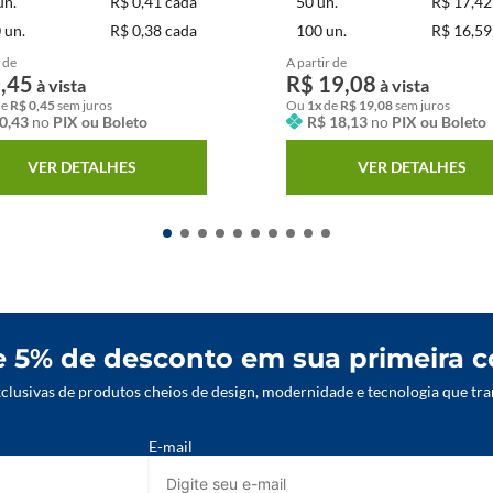
un.
R$ 0,41 cada
50
un.
R$ 17,42
0
un.
R$ 0,38 cada
100
un.
R$ 16,59
 de
A partir de
0
,
45
R$
19
,
08
à vista
à vista
de
R$
0
,
45
sem juros
Ou
1
x
de
R$
19
,
08
sem juros
0
,
43
no
PIX ou Boleto
R$
18
,
13
no
PIX ou Boleto
VER DETALHES
VER DETALHES
 5% de desconto em sua primeira 
lusivas de produtos cheios de design, modernidade e tecnologia que tra
E-mail