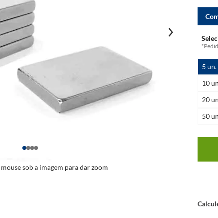
Com
*Pedi
5
un.
10
un
20
un
50
un
o mouse sob a imagem para dar zoom
Calcul