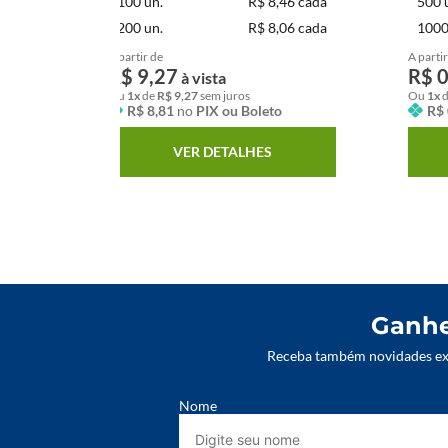
cada
100
un.
R$ 8,46 cada
500
cada
200
un.
R$ 8,06 cada
100
A partir de
A partir
R$
9
,
27
R$
à vista
Ou
1
x
de
R$
9
,
27
sem juros
Ou
1
x
R$
8
,
81
no
PIX ou Boleto
R$
VER DETALHES
Ganhe
Receba também novidades exc
Nome