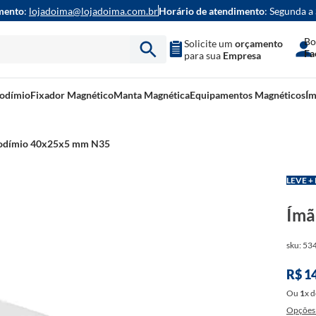
mento
:
lojadoima@lojadoima.com.br
Horário de atendimento
: Segunda a
Bo
Solicite um
orçamento
Fa
para sua
Empresa
eodímio
Fixador Magnético
Manta Magnética
Equipamentos Magnéticos
Ím
odímio 40x25x5 mm N35
LEVE +
Ímã
sku
:
53
R$
1
Ou
1
x
d
Opções 