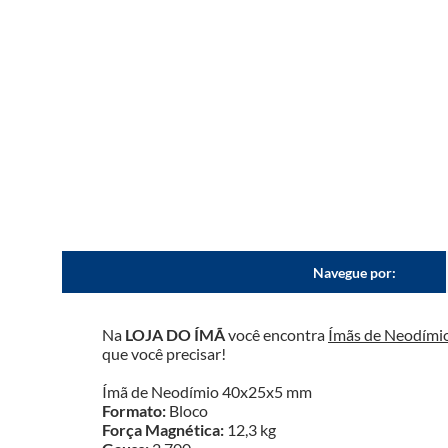
Navegue por:
Na 
LOJA DO ÍMÃ
 você encontra 
Ímãs de Neodími
que você precisar!
Ímã de Neodímio 40x25x5 mm
Formato:
 Bloco
Força Magnética: 
12,3 kg