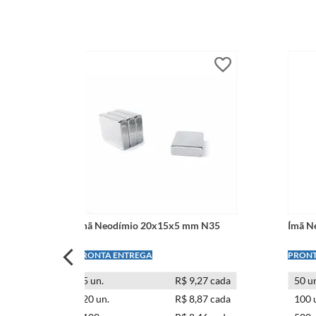
 N35
Ímã Neodímio 20x15x5 mm N35
Ímã N
LEVE + PAGUE -
LEVE +
cada
5
un.
R$ 9,27 cada
50
un
cada
20
un.
R$ 8,87 cada
100