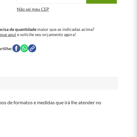
Não sei meu CEP
ecisa de quantidade
maior que as indicadas acima?
ique aqui
e solicite seu orçamento agora!
pos de formatos e medidas que irá lhe atender no 