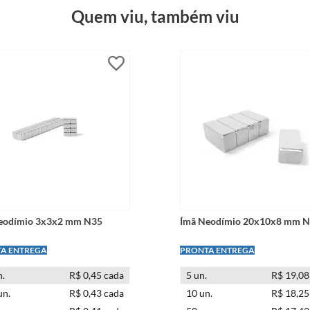
Quem viu, também viu
eodímio 3x3x2 mm N35
Ímã Neodímio 20x10x8 mm 
 PAGUE -
LEVE + PAGUE -
.
R$ 0,45 cada
5
un.
R$ 19,08
un.
R$ 0,43 cada
10
un.
R$ 18,25