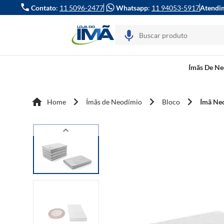
Contato
:
11 5096-2477
Whatsapp
:
11 94053-5917
Atendi
Ímãs De N
Home
Ímãs de Neodímio
Bloco
Ímã Ne