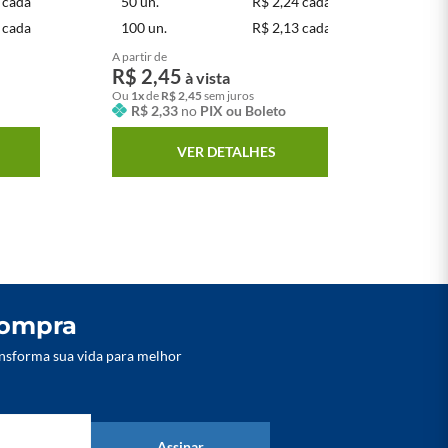
 cada
50
un.
R$ 2,24 cada
1
 cada
100
un.
R$ 2,13 cada
5
A partir de
A pa
R$
2
,
45
R
à vista
Ou
1
x
de
R$
2
,
45
sem juros
Ou
R$
2
,
33
no
PIX ou Boleto
VER DETALHES
compra
nsforma sua vida para melhor
Assinar