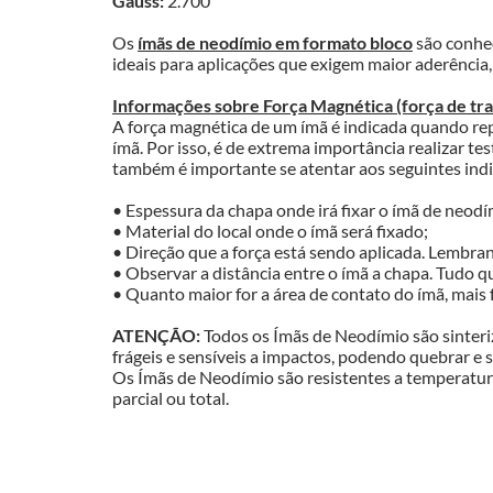
Gauss:
 2.700
Os 
ímãs de neodímio em formato bloco
 são conhe
ideais para aplicações que exigem maior aderência,
Informações sobre Força Magnética (força de traç
A força magnética de um ímã é indicada quando repl
ímã. Por isso, é de extrema importância realizar tes
também é importante se atentar aos seguintes ind
• Espessura da chapa onde irá fixar o ímã de neodí
• Material do local onde o ímã será fixado;
• Direção que a força está sendo aplicada. Lembra
• Observar a distância entre o ímã a chapa. Tudo q
• Quanto maior for a área de contato do ímã, mais f
ATENÇÃO:
 Todos os Ímãs de Neodímio são sinteri
frágeis e sensíveis a impactos, podendo quebrar e 
Os Ímãs de Neodímio são resistentes a temperatur
parcial ou total.