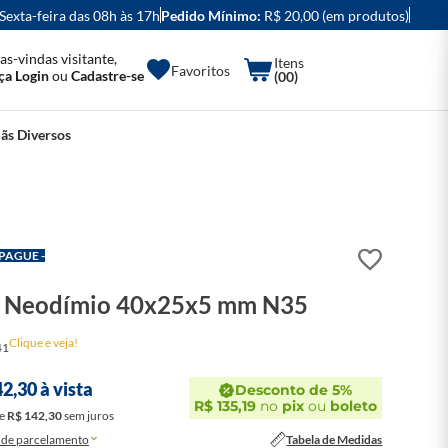
 Sexta-feira das 08h às 17h
Pedido Mínimo:
R$ 20,00 (em produtos)
as-vindas visitante,
Favoritos
ça Login
ou
Cadastre-se
(00)
ãs Diversos
 PAGUE -
 Neodímio 40x25x5 mm N35
Clique e veja!
41
42
,
30
à vista
Desconto de 5%
R$
135
,
19
no
pix
ou
boleto
e
R$
142
,
30
sem juros
de parcelamento
Tabela de Medidas