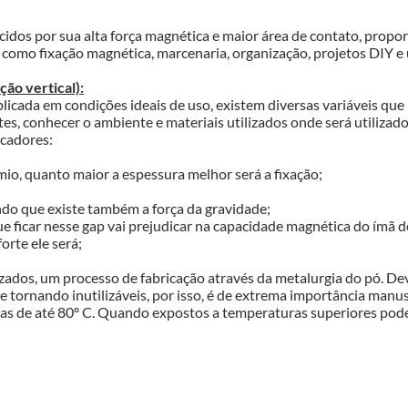
cidos por sua alta força magnética e maior área de contato, proporc
 como fixação magnética, marcenaria, organização, projetos DIY e u
ão vertical):
icada em condições ideais de uso, existem diversas variáveis que p
tes, conhecer o ambiente e materiais utilizados onde será utilizado
icadores:
mio, quanto maior a espessura melhor será a fixação;
ndo que existe também a força da gravidade;
ue ficar nesse gap vai prejudicar na capacidade magnética do ímã 
orte ele será;
zados, um processo de fabricação através da metalurgia do pó. Devi
se tornando inutilizáveis, por isso, é de extrema importância man
as de até 80º C. Quando expostos a temperaturas superiores podem