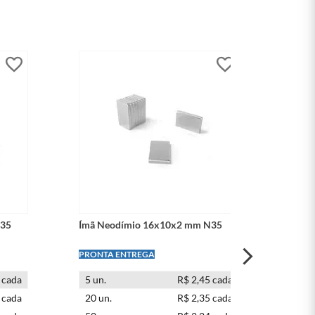
N35
Ímã Neodímio 16x10x2 mm N35
Ím
LEVE + PAGUE -
LEV
 cada
5
un.
R$ 2,45 cada
1
 cada
20
un.
R$ 2,35 cada
5