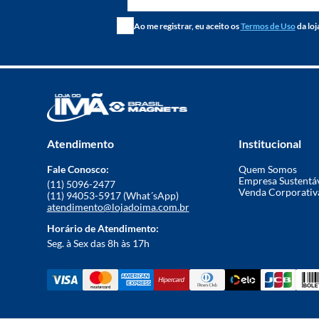
Ao me registrar, eu aceito os
Termos de Uso
da loj
Atendimento
Institucional
Fale Conosco:
Quem Somos
Empresa Sustentá
(11) 5096-2477
Venda Corporativ
(11) 94053-5917 (What´sApp)
atendimento@lojadoima.com.br
Horário de Atendimento:
Seg. à Sex das 8h às 17h