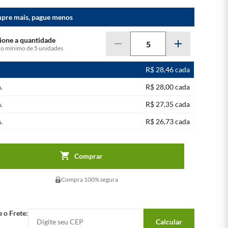
pre mais, pague menos
do mínimo de
5
unidades
R$ 28,46 cada
.
R$ 28,00 cada
.
R$ 27,35 cada
.
R$ 26,73 cada
Comprar
Compra 100% segura
e o Frete:
Calcular