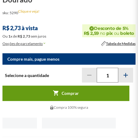
Clique e veja!
sku
:
5290
R$
2
,
73
à vista
Desconto de 5%
R$
2
,
59
no
pix
ou
boleto
Ou
1
x
de
R$
2
,
73
sem juros
Opções de parcelamento
Tabela de Medidas
Compre mais, pague menos
Comprar
Compra 100% segura