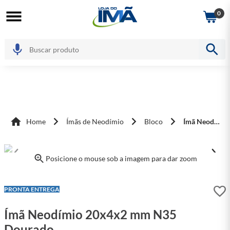
0
Home
Ímãs de Neodímio
Bloco
Ímã Neodímio 20x4x2 mm N35 Dourado
Posicione o mouse sob a imagem para dar zoom
LEVE + PAGUE -
PRONTA ENTREGA
Ímã Neodímio 20x4x2 mm N35
Dourado