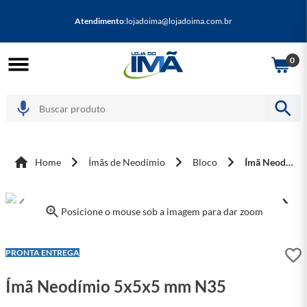
Atendimento
:
lojadoima@lojadoima.com.br
0
Home
Ímãs de Neodímio
Bloco
Ímã Neodímio 5x5x5 mm N35
Posicione o mouse sob a imagem para dar zoom
LEVE + PAGUE -
PRONTA ENTREGA
Ímã Neodímio 5x5x5 mm N35