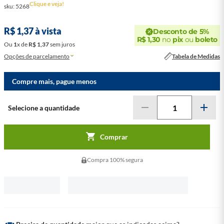
Clique e veja!
sku
:
5268
R$
1
,
37
à vista
Desconto de 5%
R$
1
,
30
no
pix
ou
boleto
Ou
1
x
de
R$
1
,
37
sem juros
Opções de parcelamento
Tabela de Medidas
Compre mais, pague menos
Comprar
Compra 100% segura