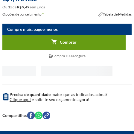
Ou
1
x
de
R$
9
,
49
sem juros
Opções de parcelamento
Tabela de Medidas
Compre mais, pague menos
Comprar
Compra 100% segura
Precisa de quantidade
maior que as indicadas acima?
Clique aqui
e solicite seu orçamento agora!