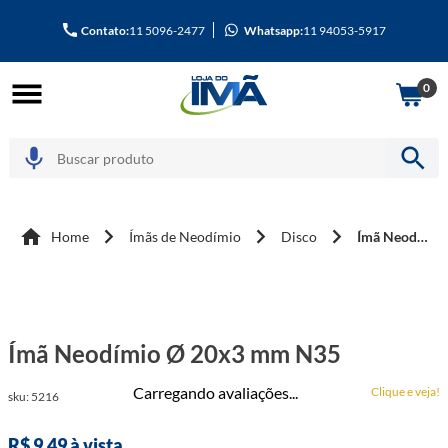
Contato:
11 5096-2477
Whatsapp:
11 94053-5917
0
Home
Ímãs de Neodímio
Disco
Ímã Neodímio Ø 20x3 mm N35
Ímã Neodímio Ø 20x3 mm N35
Carregando avaliações...
Clique e veja!
sku
:
5216
R$
9
,
49
à vista