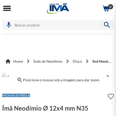
0
Home
Ímãs de Neodímio
Disco
Ímã Neodímio Ø 12x4 mm N35
Posicione o mouse sob a imagem para dar zoom
LEVE + PAGUE -
PRONTA ENTREGA
Ímã Neodímio Ø 12x4 mm N35