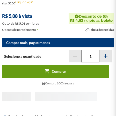
Clique e veja!
sku
:
5200
Desconto de 5%
R$
5
,
08
à vista
R$
4
,
83
no
pix
ou
boleto
Ou
1
x
de
R$
5
,
08
sem juros
Opções de parcelamento
Tabela de Medidas
Compre mais, pague menos
Comprar
Compra 100% segura