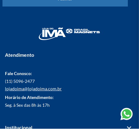
quanto maior a espessura melhor será a fixação;

• Material do local onde o ímã será fixado;

• Direção que a força está sendo aplicada. Lembrando que 
existe também a força da gravidade;

• Observar a distância entre o ímã a chapa. Tudo que ficar 
nesse gap vai prejudicar na capacidade magnética do ímã de 
neodímio;

• Quanto maior for a área de contato do ímã, mais forte ele 
será;
Atendimento
Fale Conosco:
(11) 5096-2477
lojadoima@lojadoima.com.br
Horário de Atendimento:
Seg. à Sex das 8h às 17h
Institucional