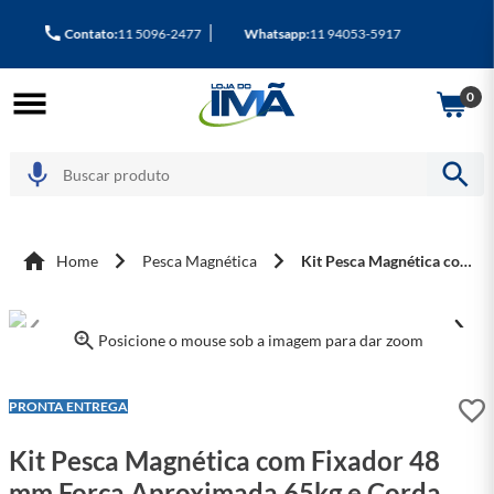
:
11 5096-2477
Whatsapp:
11 94053-5917
At
0
Home
Pesca Magnética
Kit Pesca Magnética com Fixador 48 mm Força Aproximada 65kg e Corda 20m Azul
Posicione o mouse sob a imagem para dar zoom
PRONTA ENTREGA
Kit Pesca Magnética com Fixador 48
mm Força Aproximada 65kg e Corda