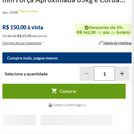
20m Azul
Clique e veja!
sku
:
3398
Desconto de 5%
R$
150
,
00
à vista
R$
142
,
50
no
pix
ou
boleto
Ou
6
x
de
R$
25
,
00
sem juros
Opções de parcelamento
Tabela de Medidas
Compre mais, pague menos
Comprar
Compra 100% segura