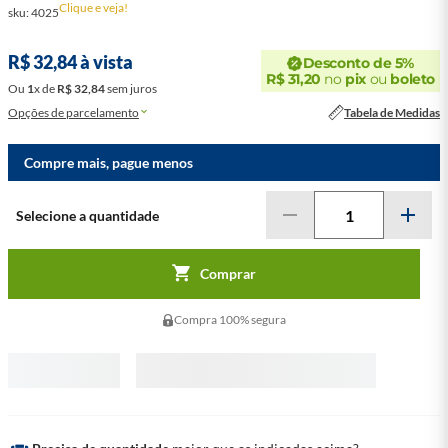
Clique e veja!
sku
:
4025
R$
32
,
84
à vista
Desconto de 5%
R$
31
,
20
no
pix
ou
boleto
Ou
1
x
de
R$
32
,
84
sem juros
Opções de parcelamento
Tabela de Medidas
Compre mais, pague menos
Comprar
Compra 100% segura