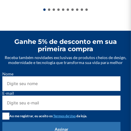
pois o uso de ímãs mais fortes (como os de neodímio) pode 
afetar a orientação magnética da manta, comprometendo 
seu desempenho.
Ganhe 5% de desconto em sua
primeira compra
Receba também novidades exclusivas de produtos cheios de design,
modernidade e tecnologia que transforma sua vida para melhor
Nome
E-mail
Ao me registrar, eu aceito os
Termos de Uso
da loja.
Assinar